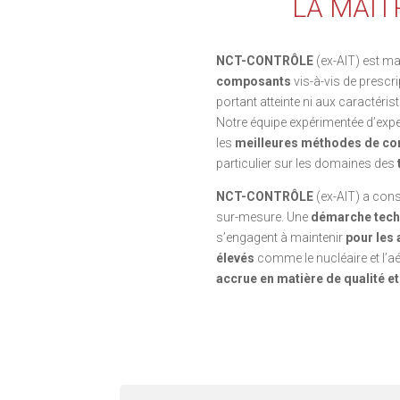
LA MAÎT
NCT-CONTRÔLE
(ex-AIT) est m
composants
vis-à-vis de prescr
portant atteinte ni aux caractéri
Notre équipe expérimentée d’exper
les
meilleures méthodes de con
particulier sur les domaines des
NCT-CONTRÔLE
(ex-AIT)
a cons
sur-mesure. Une
démarche tech
s’engagent à maintenir
pour les 
élevés
comme le nucléaire et l’aé
accrue en matière de qualité e