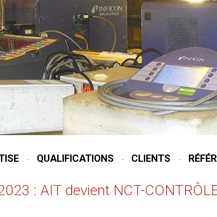
TISE
QUALIFICATIONS
CLIENTS
RÉFÉ
-
-
-
2023 : AIT devient NCT-CONTRÔL